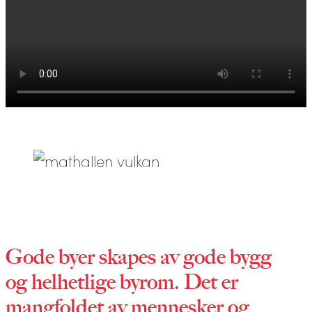
Gode byer skapes av gode bygg
og helhetlige byrom. Det er
mangfoldet av mennesker og