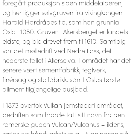
foregått produksjon siden middelalderen,
og her ligger sølvgruven fra vikingkongen
Harald Hardrådes tid, som han grunnla
Oslo i 1050. Gruven i Akersberget er landets
eldste, og ble drevet frem til 1610. Samtidig
var det mølledrift ved Nedre Foss, det
nederste fallet i Akerselva. I området har det
senere vært sementfabrikk, teglverk,
finérsag og stolfabrikk, samt Oslos første
allment tilgjengelige dusjbad.
I 1873 overtok Vulkan Jernstøberi området,
bedriften som hadde tatt sitt navn fra den
romerske guden Vulcan/Vulcanus – ildens,
smias og håndverkets gud. Bygningene på